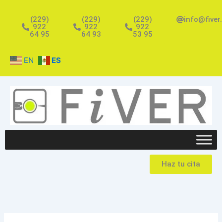
Ir
al
(229)
(229)
(229)
info@fiver
922
922
922
contenido
64 95
64 93
53 95
EN
ES
Haz tu cita