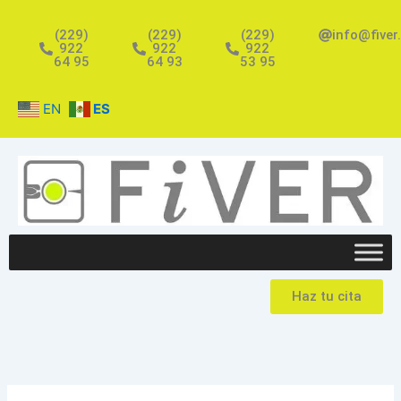
Ir
al
(229)
(229)
(229)
info@fiver
922
922
922
contenido
64 95
64 93
53 95
EN
ES
Haz tu cita