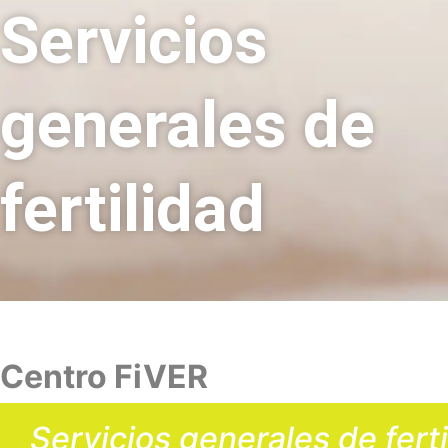
Servicios
generales de
fertilidad
Centro FiVER
S
e
r
v
i
c
i
o
s
g
e
n
e
r
a
l
e
s
d
e
f
e
r
t
i