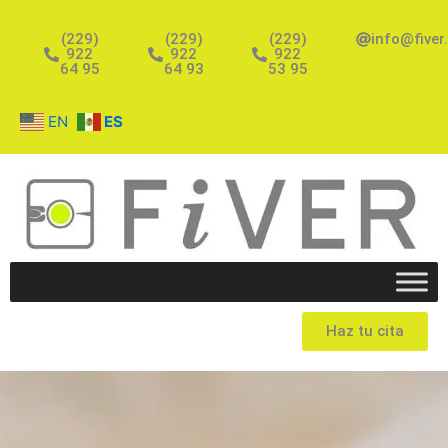
Ir
al
(229)
(229)
(229)
info@fiver
922
922
922
contenido
64 95
64 93
53 95
EN
ES
Haz tu cita