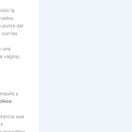
ando la
rrados.
a punta del
 con las
o una
a vagina,
anquila y
cinco
stancia que
os
 pesadillas,