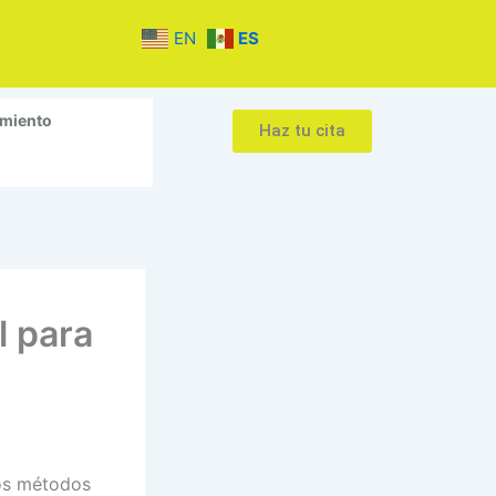
EN
ES
amiento
Haz tu cita
l para
tos métodos