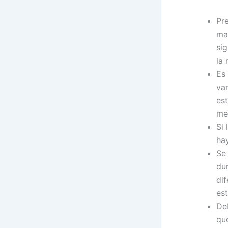
Pr
ma
si
la 
Es
var
es
me
Si 
ha
Se
du
di
est
De
qu