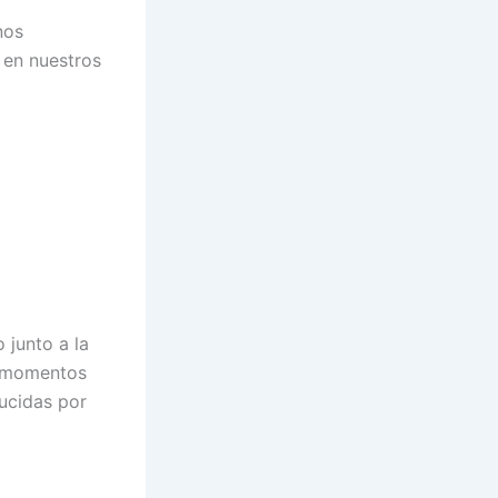
nos
 en nuestros
o junto a la
s momentos
ducidas por