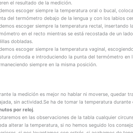
eren el resultado de la medición.
demos escoger siempre la temperatura oral o bucal, coloc
nta del termómetro debajo de la lengua y con los labios ce
demos escoger siempre la temperatura rectal, insertando l
rmómetro en el recto mientras se está recostada de un lado
illas dobladas.
demos escoger siempre la temperatura vaginal, escogiend
stura cómoda e introduciendo la punta del termómetro en l
rmaneciendo siempre en la misma posición.
rante la medición es mejor no hablar ni moverse, quedar tr
lajada, sin actividad.Se ha de tomar la temperatura durante
nutos por reloj
.
otaremos en las observaciones de la tabla cualquier circun
eda alterar la temperatura, si no hemos seguido los consej
eriores, si nos levantamos con estrés, si acabamos de tener