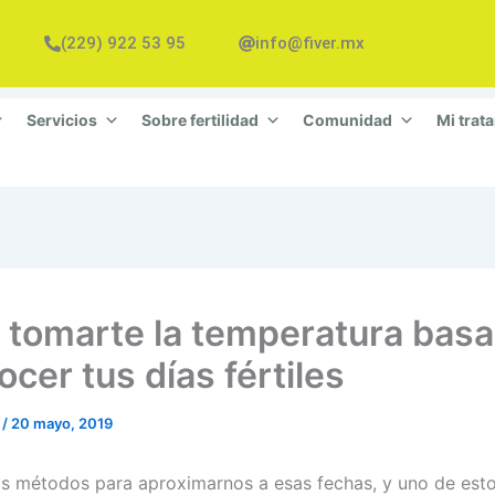
(229) 922 53 95
info@fiver.mx
Servicios
Sobre fertilidad
Comunidad
Mi trat
tomarte la temperatura basa
cer tus días fértiles
n
/
20 mayo, 2019
os métodos para aproximarnos a esas fechas, y uno de es