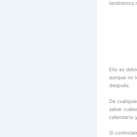
tendremos 
Ello es deb
aunque no l
después.
De cualquie
saber cuále
calendario y
Si controla