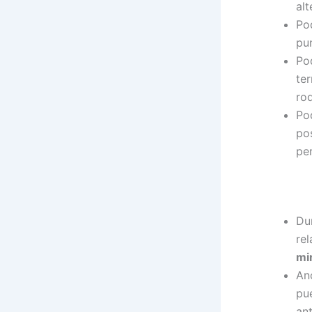
alt
Po
pu
Po
te
rod
Po
po
pe
Du
re
mi
An
pu
ant