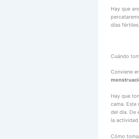
Hay que anot
percataremo
días fértiles
Cuándo toma
Conviene e
menstruaci
Hay que to
cama. Este 
del día. De
la actividad
Cómo tomar