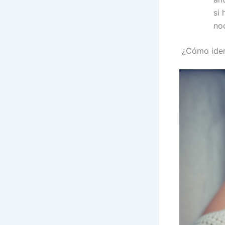
si
noc
¿Cómo identi