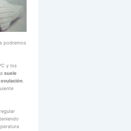
es podremos
ºC y los
ra
suele
 ovulación
.
guiente
regular
teniendo
mperatura