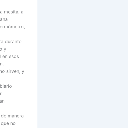
a mesita, a
ñana
 termómetro,
ra durante
o y
d en esos
n.
no sirven, y
biarlo
r
tan
, de manera
 que no