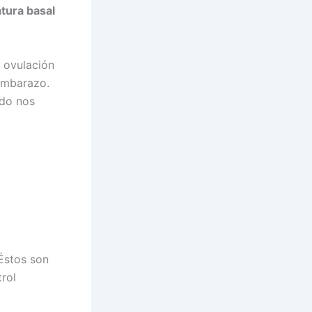
tura basal
 ovulación
embarazo.
ndo nos
Éstos son
rol