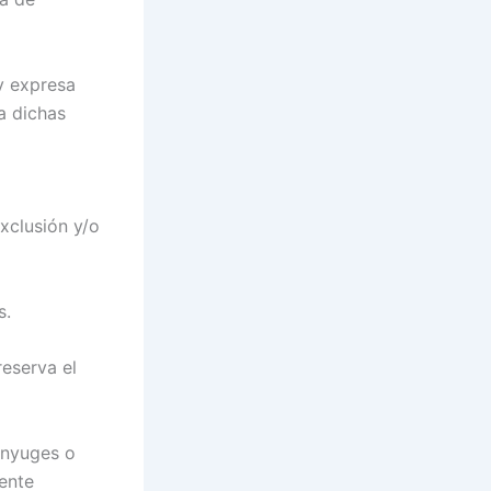
 y expresa
a dichas
xclusión y/o
s.
reserva el
ónyuges o
ente