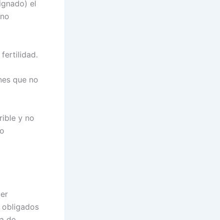
ignado) el
ono
fertilidad.
ones que no
rible y no
 o
ier
 obligados
na de