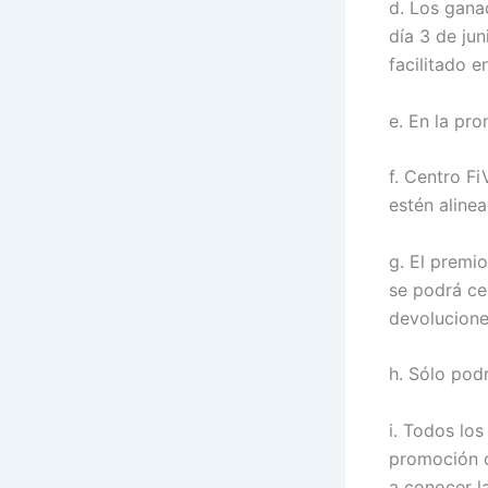
d. Los gana
día 3 de jun
facilitado e
e. En la pro
f. Centro F
estén aline
g. El premio
se podrá ce
devolucione
h. Sólo pod
i. Todos los
promoción 
a conocer l