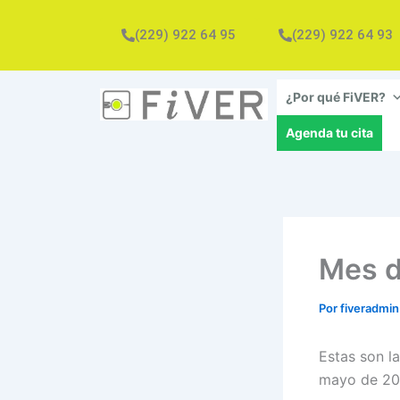
Ir
al
(229) 922 64 95
(229) 922 64 93
contenido
¿Por qué FiVER?
Agenda tu cita
Mes de
Por
fiveradmi
Estas son la
mayo de 201