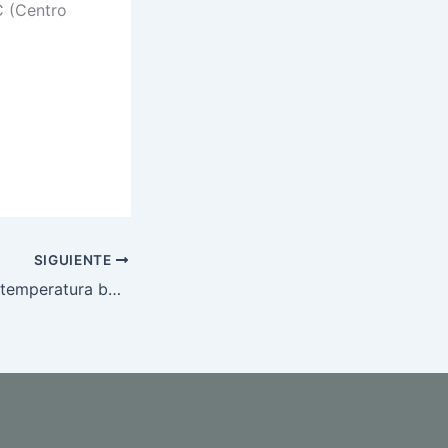
C (Centro
SIGUIENTE
Cómo tomarte la temperatura basal para reconocer tus días fértiles