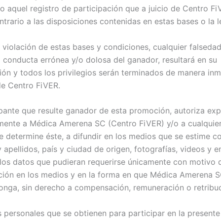
do aquel registro de participación que a juicio de Centro F
ntrario a las disposiciones contenidas en estas bases o la l
 violación de estas bases y condiciones, cualquier falsedad
la conducta errónea y/o dolosa del ganador, resultará en su
ción y todos los privilegios serán terminados de manera inm
de Centro FiVER.
cipante que resulte ganador de esta promoción, autoriza exp
mente a Médica Amerena SC (Centro FiVER) y/o a cualquier
 determine éste, a difundir en los medios que se estime c
apellidos, país y ciudad de origen, fotografías, videos y e
los datos que pudieran requerirse únicamente con motivo d
ión en los medios y en la forma en que Médica Amerena S
onga, sin derecho a compensación, remuneración o retribuc
s personales que se obtienen para participar en la present