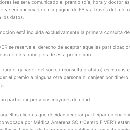
dores les será comunicado el premio (día, hora y doctor as
io y será anunciado en la página de FB y a través del teléf
n los datos.
moción está incluida exclusivamente la primera consulta de 
iVER se reserva el derecho de aceptar aquellas participaci
adas con los principios de esta promoción.
 para el ganador del sorteo (consulta gratuito) es intransfe
der el premio a ninguna otra persona ni canjear por dinero
s.
rán participar personas mayores de edad.
 aquellos clientes que decidan aceptar participar en cualqu
convocada por Médica Amerena SC (“Centro FiVER”) están
as Bases Legales de la promoción publicados en esta pági