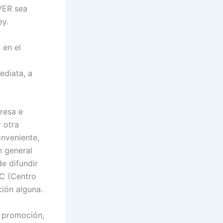
iVER sea
ey.
 en el
ediata, a
resa e
 otra
onveniente,
n general
e difundir
C (Centro
ión alguna.
e promoción,