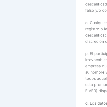
descalifica
falso y/o co
o. Cualquier
registro o 
descalifica
discreción 
p. El parti
irrevocable
empresa que
su nombre y 
todos aquel
esta promoc
FiVER) disp
q. Los dato