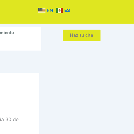
EN
ES
amiento
Haz tu cita
día 30 de