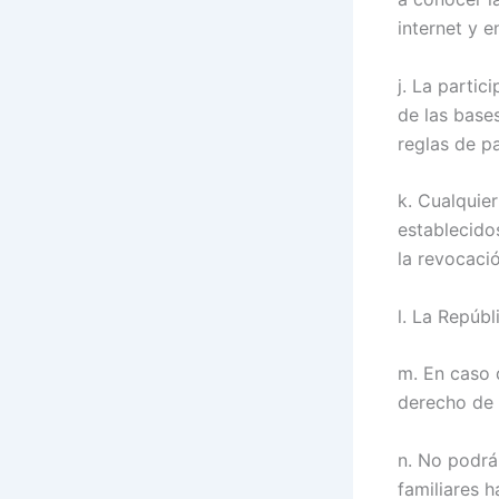
internet y 
j. La parti
de las base
reglas de p
k. Cualquie
establecido
la revocaci
l. La Repúb
m. En caso d
derecho de 
n. No podrá
familiares 