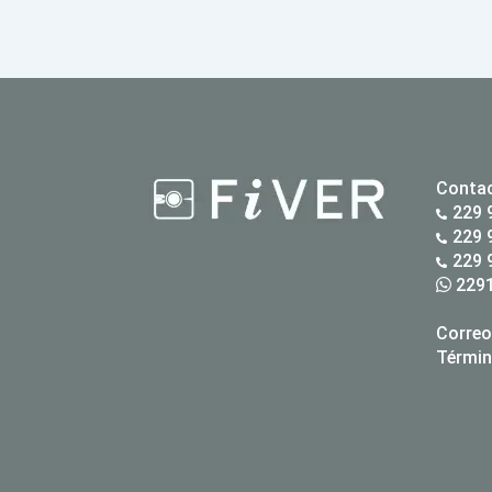
Conta
229 
229 
229 
2291
Correo
Términ