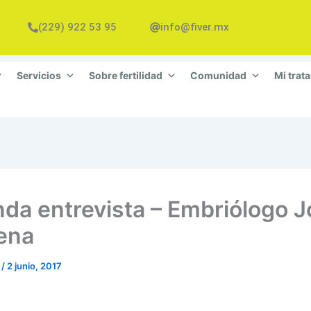
(229) 922 53 95
info@fiver.mx
Servicios
Sobre fertilidad
Comunidad
Mi trat
da entrevista – Embriólogo J
ena
n
/
2 junio, 2017