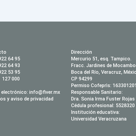
cto
Dirección
922 64 95
Mercurio 51, esq. Tampico.
922 64 93
Fracc. Jardines de Mocambo
922 53 95
Boca del Río, Veracruz, Méxi
 127 000
CP 94299
Permiso Cofeprìs: 1633012
 electrónico:
info@fiver.mx
Responsable Sanitario:
os y aviso de privacidad
Dra. Sonia Irma Fuster Rojas
Cédula profesional: 5528320
Institución educativa:
Universidad Veracruzana