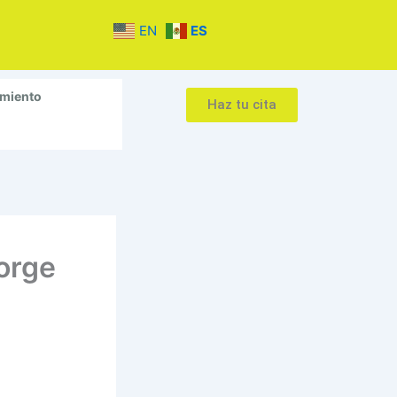
EN
ES
amiento
Haz tu cita
orge