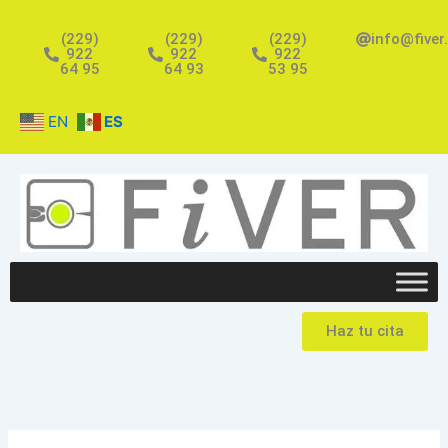
Ir
al
(229)
(229)
(229)
info@fiver
922
922
922
contenido
64 95
64 93
53 95
EN
ES
Haz tu cita