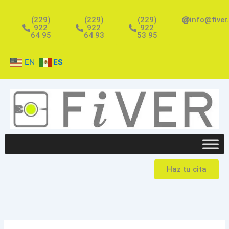
Ir
al
(229)
(229)
(229)
info@fiver
922
922
922
contenido
64 95
64 93
53 95
EN
ES
Haz tu cita