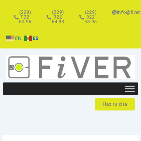
Ir
al
(229)
(229)
(229)
info@fiver
922
922
922
contenido
64 95
64 93
53 95
EN
ES
Haz tu cita