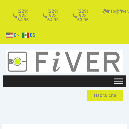
Ir
al
(229)
(229)
(229)
info@fiver
922
922
922
contenido
64 95
64 93
53 95
EN
ES
Haz tu cita