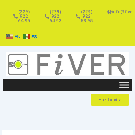
Ir
al
(229)
(229)
(229)
info@fiver
922
922
922
contenido
64 95
64 93
53 95
EN
ES
Haz tu cita