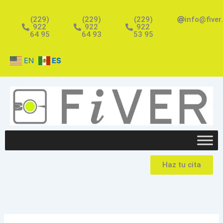
Ir
al
(229)
(229)
(229)
info@fiver
922
922
922
contenido
64 95
64 93
53 95
EN
ES
Haz tu cita