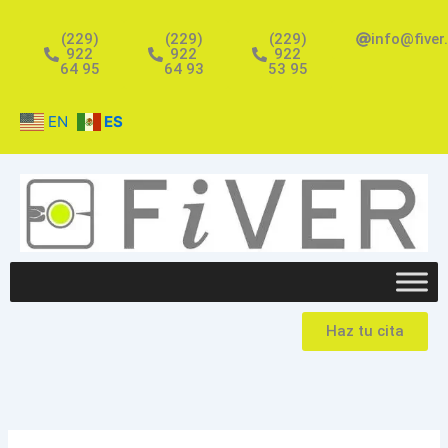
Ir
al
(229)
(229)
(229)
info@fiver
922
922
922
contenido
64 95
64 93
53 95
EN
ES
Haz tu cita