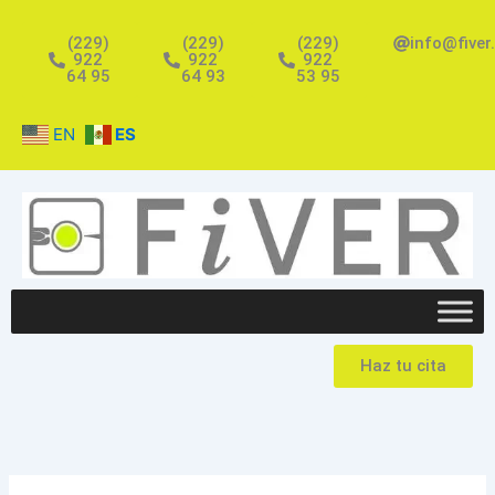
Ir
al
(229)
(229)
(229)
info@fiver
922
922
922
contenido
64 95
64 93
53 95
EN
ES
Haz tu cita