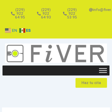
Ir
al
(229)
(229)
(229)
info@fiver
922
922
922
contenido
64 95
64 93
53 95
EN
ES
Haz tu cita