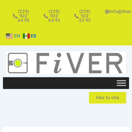
Ir
al
(229)
(229)
(229)
info@fiver
922
922
922
contenido
64 95
64 93
53 95
EN
ES
Haz tu cita