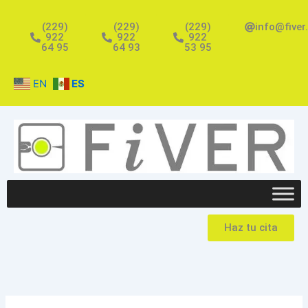
Ir
al
(229)
(229)
(229)
info@fiver
922
922
922
contenido
64 95
64 93
53 95
EN
ES
Haz tu cita