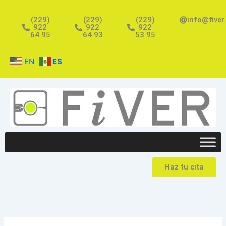
Ir
al
(229)
(229)
(229)
info@fiver
922
922
922
contenido
64 95
64 93
53 95
EN
ES
Haz tu cita