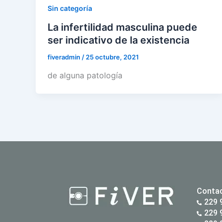
Sin categoría
La infertilidad masculina puede
ser indicativo de la existencia
fiveradmin
/
25 octubre, 2021
de alguna patología
Conta
229 
229 