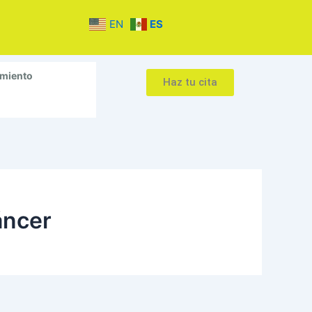
EN
ES
amiento
Haz tu cita
áncer