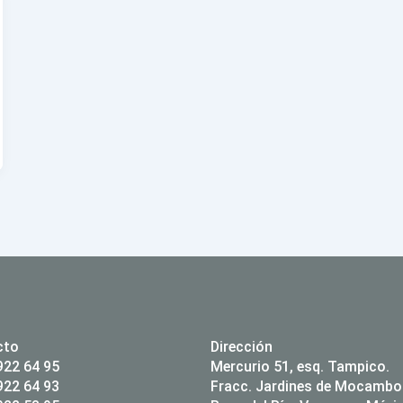
cto
Dirección
922 64 95
Mercurio 51, esq. Tampico.
922 64 93
Fracc. Jardines de Mocambo