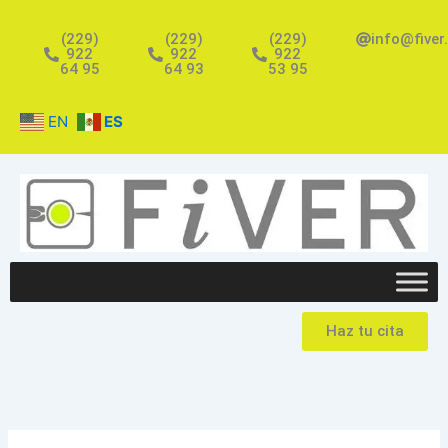
Ir
al
(229)
(229)
(229)
info@fiver
922
922
922
contenido
64 95
64 93
53 95
EN
ES
Haz tu cita