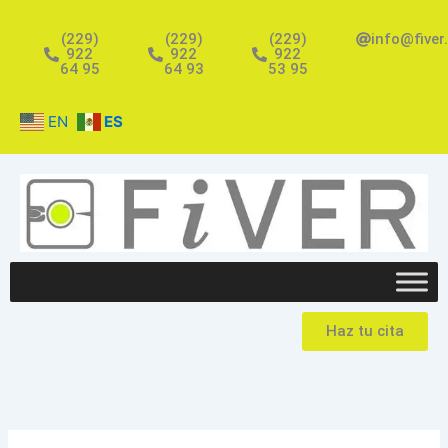
Ir
al
(229)
(229)
(229)
info@fiver
922
922
922
contenido
64 95
64 93
53 95
EN
ES
Haz tu cita