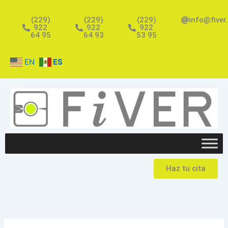
Ir
al
(229)
(229)
(229)
info@fiver
922
922
922
contenido
64 95
64 93
53 95
EN
ES
Haz tu cita