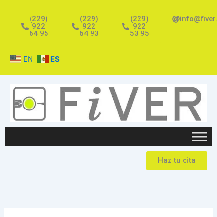
Ir
al
(229)
(229)
(229)
info@fiver
922
922
922
contenido
64 95
64 93
53 95
EN
ES
Haz tu cita