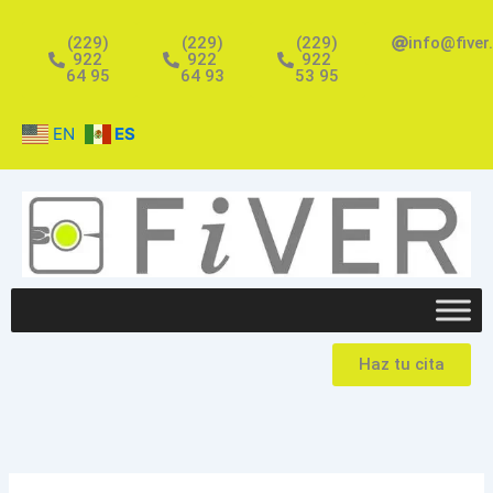
Ir
al
(229)
(229)
(229)
info@fiver
922
922
922
contenido
64 95
64 93
53 95
EN
ES
Haz tu cita