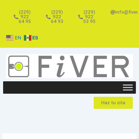
Ir
al
(229)
(229)
(229)
info@fiver
922
922
922
contenido
64 95
64 93
53 95
EN
ES
Haz tu cita