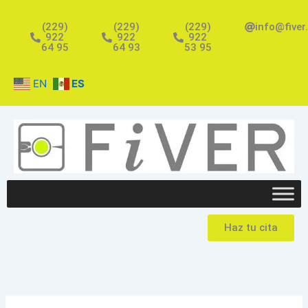
Ir
al
(229)
(229)
(229)
info@fiver
922
922
922
contenido
64 95
64 93
53 95
EN
ES
Haz tu cita