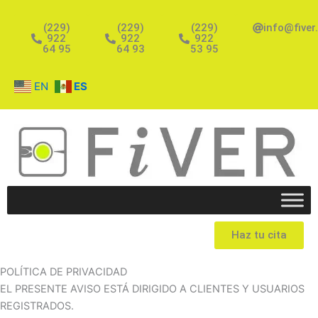
Ir
al
(229)
(229)
(229)
info@fiver
922
922
922
contenido
64 95
64 93
53 95
EN
ES
Haz tu cita
POLÍTICA DE PRIVACIDAD
EL PRESENTE AVISO ESTÁ DIRIGIDO A CLIENTES Y USUARIOS
REGISTRADOS.