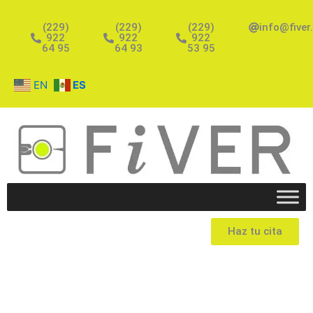
Ir
al
(229)
(229)
(229)
info@fiver
922
922
922
contenido
64 95
64 93
53 95
EN
ES
Haz tu cita