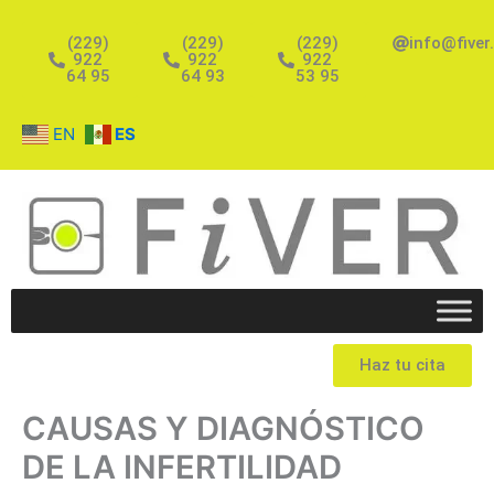
Ir
al
(229)
(229)
(229)
info@fiver
922
922
922
contenido
64 95
64 93
53 95
EN
ES
Haz tu cita
CAUSAS Y DIAGNÓSTICO
DE LA INFERTILIDAD