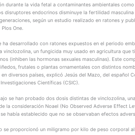
ón durante la vida fetal a contaminantes ambientales como
 disruptores endocrinos disminuye la fertilidad masculina 
generaciones, según un estudio realizado en ratones y pub
a Plos One.
se ha desarrollado con ratones expuestos en el periodo embr
a vinclozolina, un fungicida muy usado en agricultura que t
nos (inhiben las hormonas sexuales masculinas). Este com
iñedos, frutales o plantas ornamentales con distintos nom
 en diversos países, explicó Jesús del Mazo, del español 
Investigaciones Científicas (CSIC).
ajo se han probado dos dosis distintas de vinclozolina, una
de la consideración Noael (No Observed Adverse Effect Lev
 se había establecido que no se observaban efectos advers
io se proporcionó un miligramo por kilo de peso corporal al