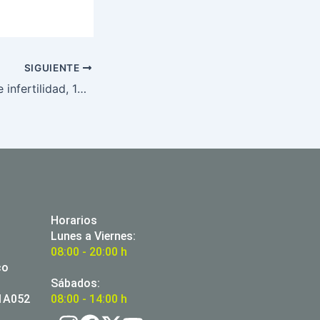
SIGUIENTE
Con problemas de infertilidad, 15% de parejas en edad reproductiva.
Horarios
Lunes a Viernes:
08:00 - 20:00 h
co
Sábados:
01A052
08:00 - 14:00 h