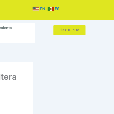
EN
ES
amiento
Haz tu cita
ltera