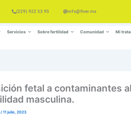
(229) 922 53 95
info@fiver.mx
Servicios
Sobre fertilidad
Comunidad
Mi trat
ición fetal a contaminantes a
tilidad masculina.
n
/
11 julio, 2023