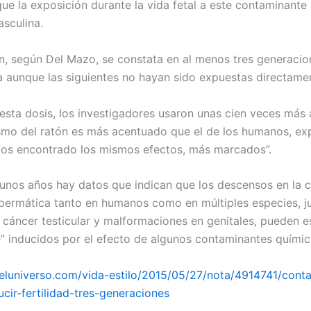
e la exposición durante la vida fetal a este contaminante a
asculina.
ón, según Del Mazo, se constata en al menos tres generaci
a aunque las siguientes no hayan sido expuestas directame
sta dosis, los investigadores usaron unas cien veces más 
smo del ratón es más acentuado que el de los humanos, exp
os encontrado los mismos efectos, más marcados”.
unos años hay datos que indican que los descensos en la c
permática tanto en humanos como en múltiples especies, ju
cáncer testicular y malformaciones en genitales, pueden e
” inducidos por el efecto de algunos contaminantes químico
eluniverso.com/vida-estilo/2015/05/27/nota/4914741/cont
cir-fertilidad-tres-generaciones