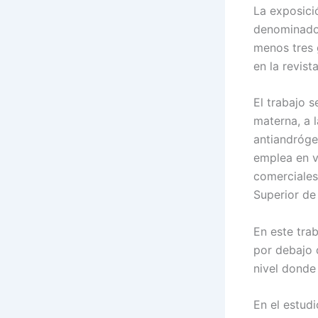
La exposici
denominados
menos tres 
en la revist
El trabajo 
materna, a l
antiandróge
emplea en v
comerciales
Superior de 
En este trab
por debajo 
nivel donde
En el estud