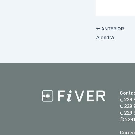
ANTERIOR
Alondra.
Conta
229 
229 
229 
2291
Correo