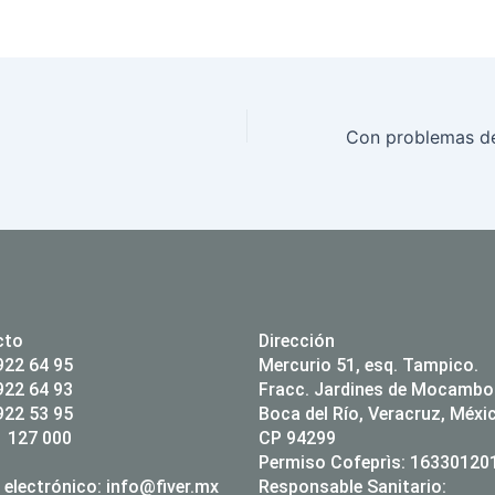
cto
Dirección
922 64 95
Mercurio 51, esq. Tampico.
922 64 93
Fracc. Jardines de Mocambo
922 53 95
Boca del Río, Veracruz, Méxi
 127 000
CP 94299
Permiso Cofeprìs: 1633012
 electrónico:
info@fiver.mx
Responsable Sanitario: