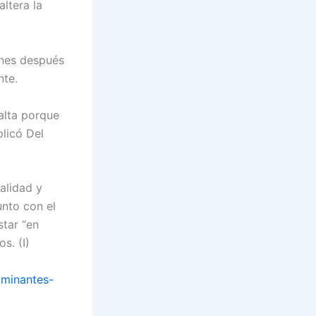
ltera la
ones después
nte.
alta porque
licó Del
alidad y
nto con el
star “en
s. (I)
aminantes-