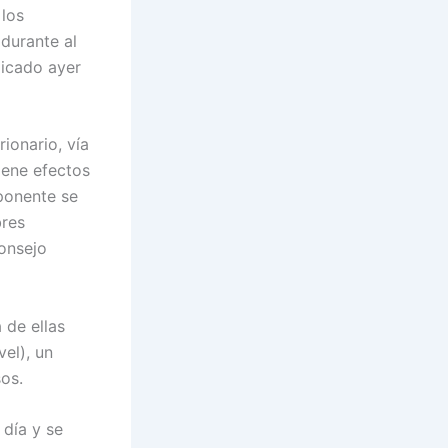
 los
durante al
licado ayer
ionario, vía
iene efectos
ponente se
bres
Consejo
 de ellas
el), un
os.
 día y se