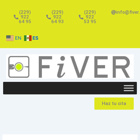
Ir
al
(229)
(229)
(229)
info@fiver
922
922
922
contenido
64 95
64 93
53 95
EN
ES
Haz tu cita