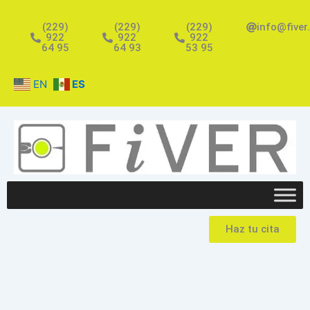
Ir
al
(229)
(229)
(229)
info@fiver
922
922
922
contenido
64 95
64 93
53 95
EN
ES
Haz tu cita