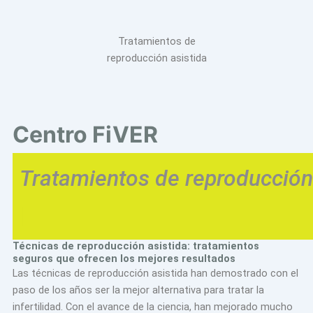
Tratamientos de
reproducción asistida
Centro FiVER
T
r
a
t
a
m
i
e
n
t
o
s
d
e
r
e
p
r
o
d
u
c
c
i
ó
n
|
Técnicas de reproducción asistida: tratamientos
seguros que ofrecen los mejores resultados
Las técnicas de reproducción asistida han demostrado con el
paso de los años ser la mejor alternativa para tratar la
infertilidad. Con el avance de la ciencia, han mejorado mucho