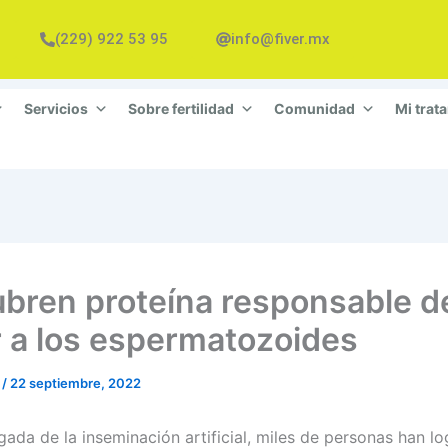
(229) 922 53 95
info@fiver.mx
Servicios
Sobre fertilidad
Comunidad
Mi trat
bren proteína responsable d
r a los espermatozoides
n
/
22 septiembre, 2022
gada de la inseminación artificial, miles de personas han l