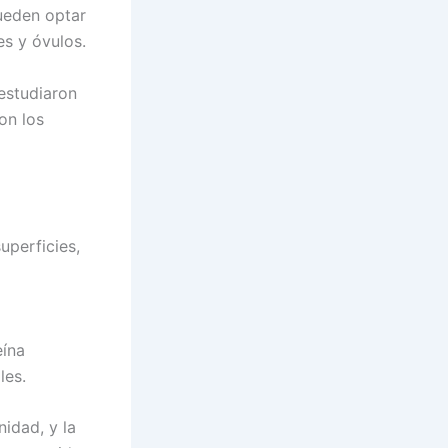
ueden optar
s y óvulos.
estudiaron
on los
uperficies,
eína
les.
nidad, y la