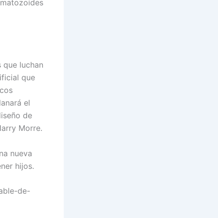
ermatozoides
s que luchan
ficial que
icos
anará el
diseño de
Harry Morre.
una nueva
ner hijos.
able-de-