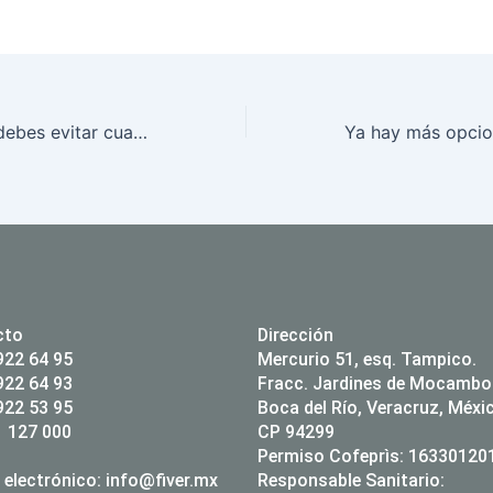
¿Qué preguntas debes evitar cuando hablas con alguna mujer?
cto
Dirección
922 64 95
Mercurio 51, esq. Tampico.
922 64 93
Fracc. Jardines de Mocambo
922 53 95
Boca del Río, Veracruz, Méxi
 127 000
CP 94299
Permiso Cofeprìs: 1633012
 electrónico:
info@fiver.mx
Responsable Sanitario: