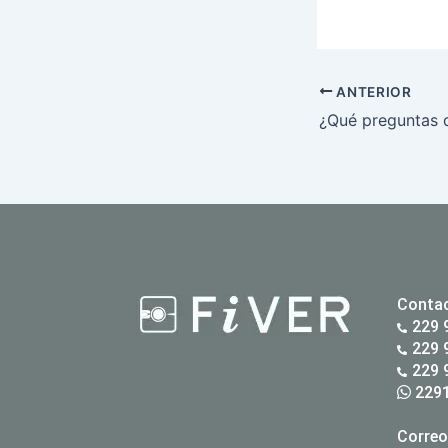
ANTERIOR
Conta
229 
229 
229 
2291
Correo