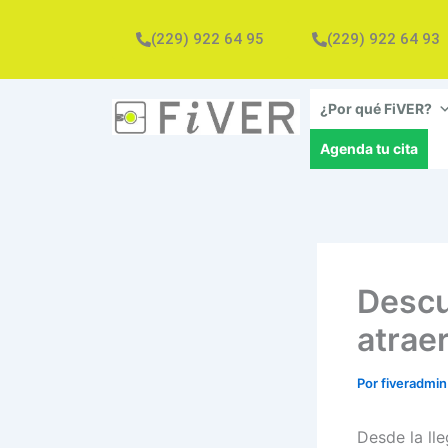
Ir
al
(229) 922 64 95
(229) 922 64 93
contenido
¿Por qué FiVER?
Agenda tu cita
Descu
atrae
Por
fiveradmi
Desde la lle