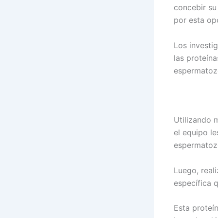
concebir su
por esta op
Los investi
las proteína
espermatoz
Utilizando m
el equipo le
espermatoz
Luego, real
específica 
Esta proteí