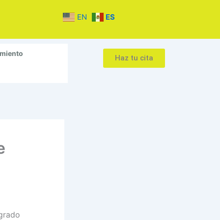
EN
ES
amiento
Haz tu cita
e
ogrado