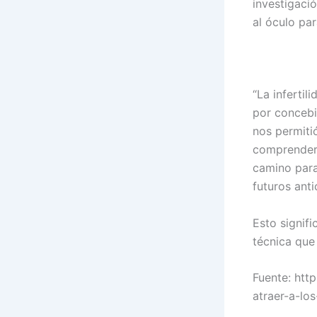
investigaci
al óculo para
“La infertil
por concebir
nos permitió
comprender 
camino para 
futuros anti
Esto signif
técnica que 
Fuente: htt
atraer-a-lo