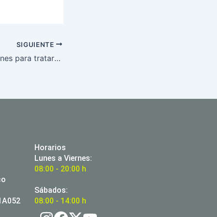
SIGUIENTE
Ya hay más opciones para tratar la infertilidad masculina
Horarios
Lunes a Viernes:
08:00 - 20:00 h
co
Sábados:
01A052
08:00 - 14:00 h