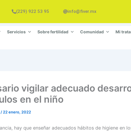
(229) 922 53 95
info@fiver.mx
Servicios
Sobre fertilidad
Comunidad
Mi trat
ario vigilar adecuado desarro
ulos en el niño
n
/
22 enero, 2022
fancia, hay que enseñar adecuados hábitos de higiene en l