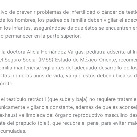
ivo de prevenir problemas de infertilidad o cáncer de testí
 de los hombres, los padres de familia deben vigilar el ade
en los infantes, asegurándose de que éstos se encuentren en
no permanecer en la parte superior.
 la doctora Alicia Hernández Vargas, pediatra adscrita al In
l Seguro Social (IMSS) Estado de México-Oriente, recome
amilia mantenerse vigilantes del adecuado desarrollo de los
en los primeros años de vida, ya que estos deben ubicarse d
croto.
el testículo retráctil (que sube y baja) no requiere tratami
 únicamente vigilancia constante, además de que es aconsej
exhaustiva limpieza del órgano reproductivo masculino des
e del prepucio (piel), que recubre el pene, para evitar mal
acumuladas.