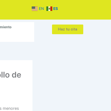
EN
ES
amiento
Haz tu cita
llo de
os menores