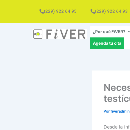
Ir
al
(229) 922 64 95
(229) 922 64 93
contenido
¿Por qué FiVER?
Agenda tu cita
Neces
testíc
Por
fiveradmi
Desde la in