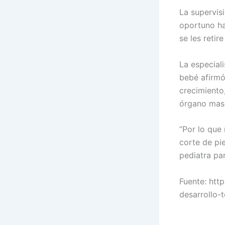
La supervisi
oportuno ha
se les retir
La especiali
bebé afirmó
crecimiento,
órgano masc
“Por lo que 
corte de pie
pediatra par
Fuente: htt
desarrollo-t