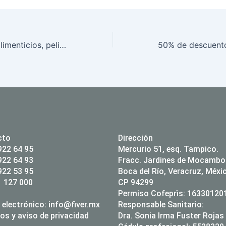
Convervadores alimenticios, peligro para la reproducción
cto
Dirección
922 64 95
Mercurio 51, esq. Tampico.
922 64 93
Fracc. Jardines de Mocambo
922 53 95
Boca del Río, Veracruz, Méxi
 127 000
CP 94299
Permiso Cofeprìs: 1633012
 electrónico:
info@fiver.mx
Responsable Sanitario:
os y aviso de privacidad
Dra. Sonia Irma Fuster Rojas