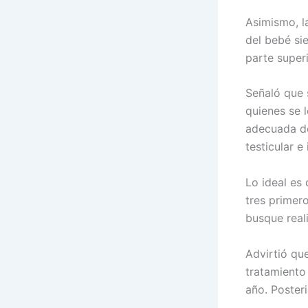
Asimismo, la
del bebé si
parte superi
Señaló que 
quienes se l
adecuada den
testicular e
Lo ideal es 
tres primer
busque reali
Advirtió que
tratamiento
año. Poster