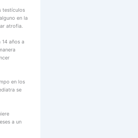
 testículos
alguno en la
r atrofia.
a 14 años a
 manera
áncer
empo en los
ediatra se
uiere
meses a un