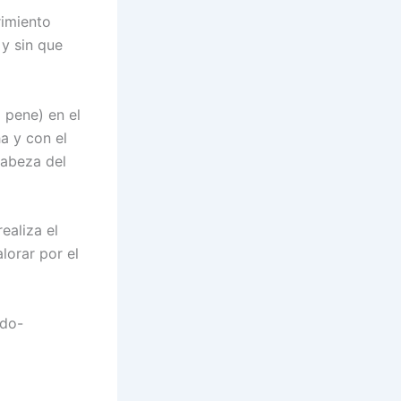
rimiento
y sin que
l pene) en el
a y con el
cabeza del
ealiza el
lorar por el
ado-