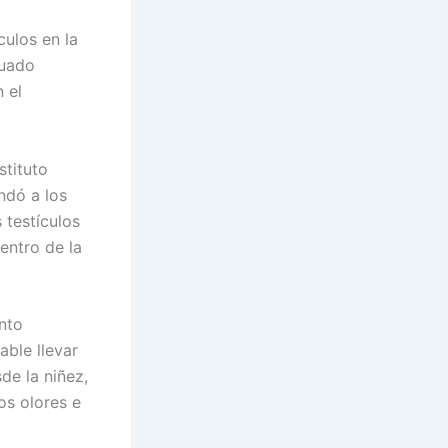
culos en la
cuado
 el
stituto
ndó a los
 testículos
entro de la
ento
able llevar
de la niñez,
os olores e