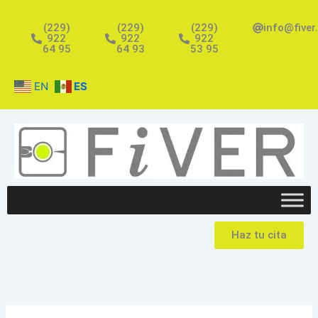
Ir
al
(229)
(229)
(229)
info@fiver
922
922
922
contenido
64 95
64 93
53 95
EN
ES
Haz tu cita