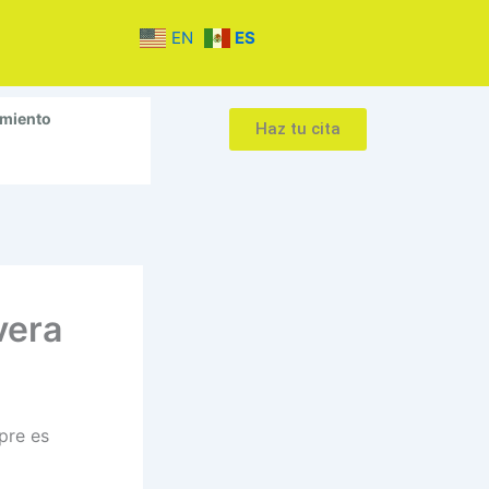
EN
ES
amiento
Haz tu cita
vera
pre es