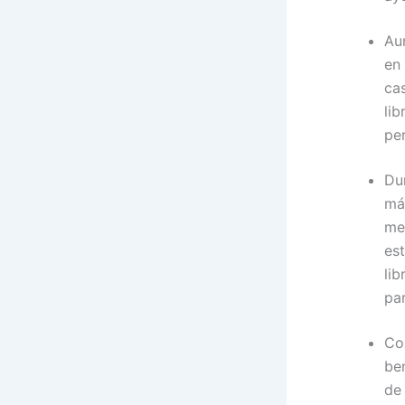
Au
en 
ca
li
pe
Du
má
me
es
li
pa
Co
ben
de