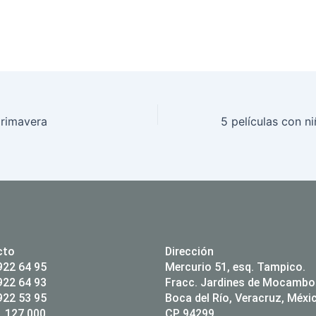
primavera
cto
Dirección
922 64 95
Mercurio 51, esq. Tampico.
922 64 93
Fracc. Jardines de Mocambo
922 53 95
Boca del Río, Veracruz, Méxi
 127 000
CP 94299