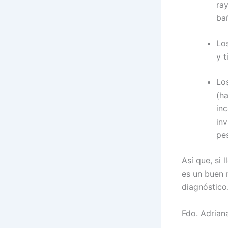
ra
bañ
Lo
y t
Lo
(h
in
in
pe
Así que, si
es un buen 
diagnóstico
Fdo. Adrian