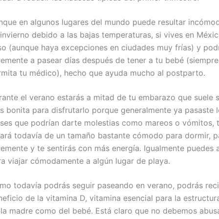
nque en algunos lugares del mundo puede resultar incómod
invierno debido a las bajas temperaturas, si vives en Méxic
so (aunque haya excepciones en ciudades muy frías) y podr
bremente a pasear días después de tener a tu bebé (siempre
rmita tu médico), hecho que ayuda mucho al postparto.
rante el verano estarás a mitad de tu embarazo que suele s
s bonita para disfrutarlo porque generalmente ya pasaste 
ses que podrían darte molestias como mareos o vómitos, t
tará todavía de un tamaño bastante cómodo para dormir, 
bremente y te sentirás con más energía. Igualmente puedes
ra viajar cómodamente a algún lugar de playa.
mo todavía podrás seguir paseando en verano, podrás recib
eficio de la vitamina D, vitamina esencial para la estructu
 la madre como del bebé. Está claro que no debemos abusa