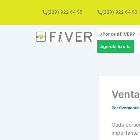
Ir
al
(229) 922 64 95
(229) 922 64 93
contenido
¿Por qué FiVER?
Agenda tu cita
Venta
Por
fiveradmi
Cada person
importante 