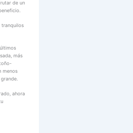
rutar de un
beneficio.
 tranquilos
últimos
nsada, más
toño-
án menos
s grande.
rado, ahora
tu