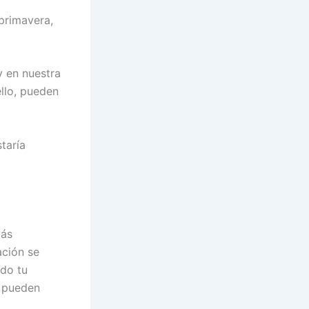
primavera,
y en nuestra
llo, pueden
taría
más
ación se
do tu
s pueden