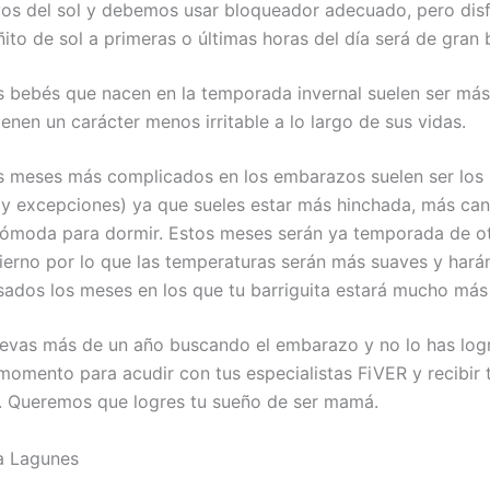
yos del sol y debemos usar bloqueador adecuado, pero disf
ito de sol a primeras o últimas horas del día será de gran 
s bebés que nacen en la temporada invernal suelen ser más
ienen un carácter menos irritable a lo largo de sus vidas.
s meses más complicados en los embarazos suelen ser los 
ay excepciones) ya que sueles estar más hinchada, más ca
cómoda para dormir. Estos meses serán ya temporada de o
vierno por lo que las temperaturas serán más suaves y har
sados los meses en los que tu barriguita estará mucho má
 llevas más de un año buscando el embarazo y no lo has log
momento para acudir con tus especialistas FiVER y recibir 
. Queremos que logres tu sueño de ser mamá.
a Lagunes