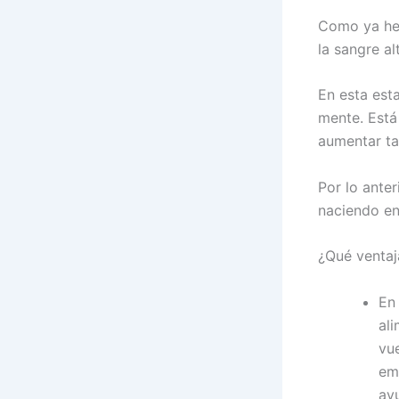
Como ya hem
la sangre alt
En esta est
mente. Está
aumentar t
Por lo anter
naciendo en
¿Qué ventaj
En
al
vu
em
ayu