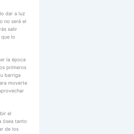
o dar a luz
o no será el
ás salir
 que lo
er la época
los primeros
u barriga
para moverte
 aprovechar
ir el
ra ósea tanto
r de los