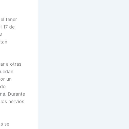
el tener
l 17 de
 a
 tan
ar a otras
 puedan
por un
odo
má. Durante
 los nervios
os se