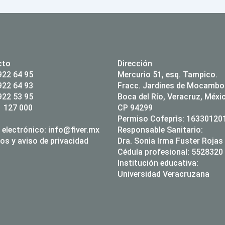
cto
Dirección
922 64 95
Mercurio 51, esq. Tampico.
922 64 93
Fracc. Jardines de Mocambo
922 53 95
Boca del Río, Veracruz, Méxi
 127 000
CP 94299
Permiso Cofeprìs: 1633012
 electrónico:
info@fiver.mx
Responsable Sanitario:
os y aviso de privacidad
Dra. Sonia Irma Fuster Rojas
Cédula profesional: 5528320
Institución educativa:
Universidad Veracruzana