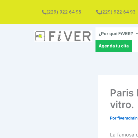
Ir
al
(229) 922 64 95
(229) 922 64 93
contenido
¿Por qué FiVER?
Agenda tu cita
Paris
vitro.
Por
fiveradmi
La famosa c