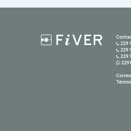
Conta
229 
229 
229 
2291
Correo
Términ