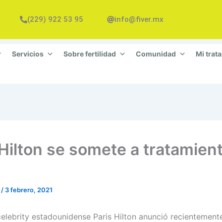
(229) 922 53 95
info@fiver.mx
Servicios
Sobre fertilidad
Comunidad
Mi trat
 Hilton se somete a tratamient
n
/
3 febrero, 2021
elebrity estadounidense Paris Hilton anunció recientement