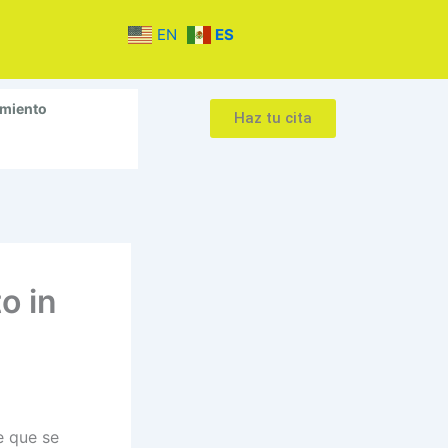
EN
ES
amiento
Haz tu cita
o in
e que se