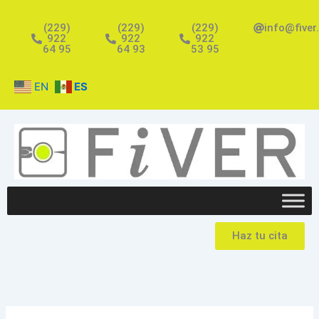
Ir
al
(229)
(229)
(229)
info@fiver
922
922
922
contenido
64 95
64 93
53 95
EN
ES
Haz tu cita