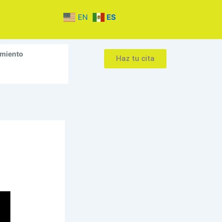
EN
ES
amiento
Haz tu cita