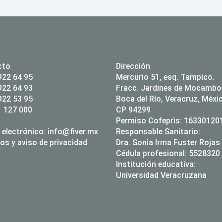
cto
Dirección
922 64 95
Mercurio 51, esq. Tampico.
922 64 93
Fracc. Jardines de Mocambo
922 53 95
Boca del Río, Veracruz, Méxi
 127 000
CP 94299
Permiso Cofeprìs: 1633012
 electrónico:
info@fiver.mx
Responsable Sanitario:
os y aviso de privacidad
Dra. Sonia Irma Fuster Rojas
Cédula profesional: 5528320
Institución educativa:
Universidad Veracruzana