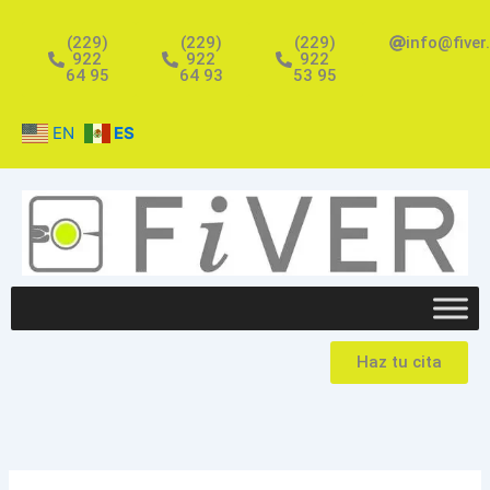
Ir
al
(229)
(229)
(229)
info@fiver
922
922
922
contenido
64 95
64 93
53 95
EN
ES
Haz tu cita