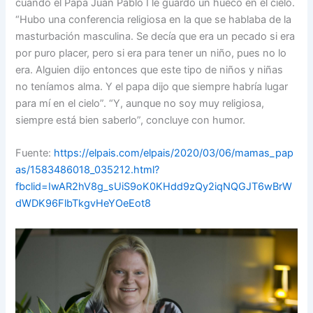
cuando el Papa Juan Pablo I le guardó un hueco en el cielo.
“Hubo una conferencia religiosa en la que se hablaba de la
masturbación masculina. Se decía que era un pecado si era
por puro placer, pero si era para tener un niño, pues no lo
era. Alguien dijo entonces que este tipo de niños y niñas
no teníamos alma. Y el papa dijo que siempre habría lugar
para mí en el cielo”. “Y, aunque no soy muy religiosa,
siempre está bien saberlo”, concluye con humor.
Fuente:
https://elpais.com/elpais/2020/03/06/mamas_pap
as/1583486018_035212.html?
fbclid=IwAR2hV8g_sUiS9oK0KHdd9zQy2iqNQGJT6wBrW
dWDK96FlbTkgvHeYOeEot8