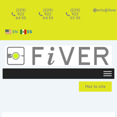
Ir
al
(229)
(229)
(229)
info@fiver
922
922
922
contenido
64 95
64 93
53 95
EN
ES
Haz tu cita