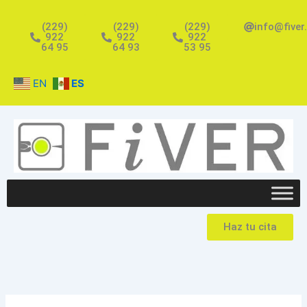
Ir
al
(229)
(229)
(229)
info@fiver
922
922
922
contenido
64 95
64 93
53 95
EN
ES
Haz tu cita