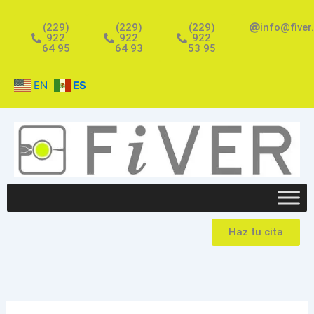
Ir
al
(229)
(229)
(229)
info@fiver
922
922
922
contenido
64 95
64 93
53 95
EN
ES
Haz tu cita