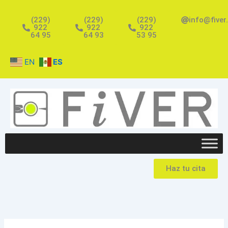
Ir
al
(229)
(229)
(229)
info@fiver
922
922
922
contenido
64 95
64 93
53 95
EN
ES
Haz tu cita