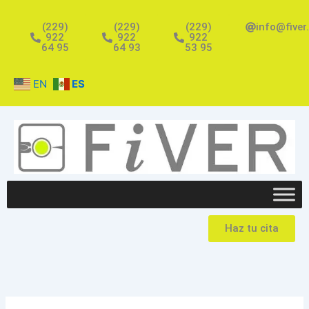
Ir
al
(229)
(229)
(229)
info@fiver
922
922
922
contenido
64 95
64 93
53 95
EN
ES
Haz tu cita