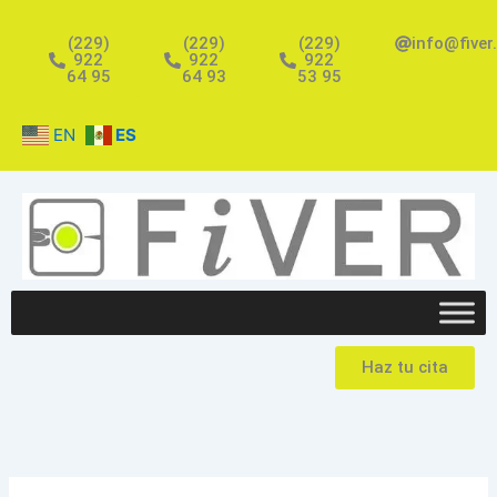
Ir
al
(229)
(229)
(229)
info@fiver
922
922
922
contenido
64 95
64 93
53 95
EN
ES
Haz tu cita