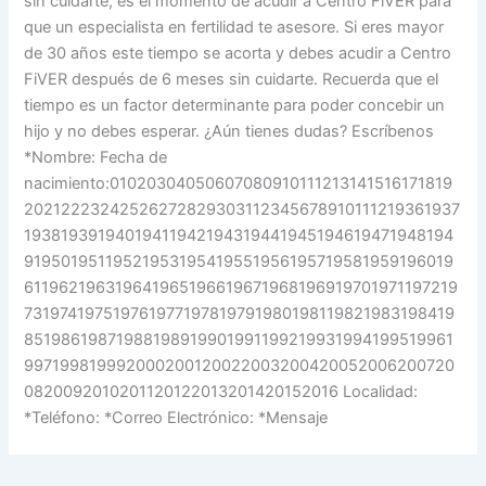
sin cuidarte, es el momento de acudir a Centro FiVER para
que un especialista en fertilidad te asesore. Si eres mayor
de 30 años este tiempo se acorta y debes acudir a Centro
FiVER después de 6 meses sin cuidarte. Recuerda que el
tiempo es un factor determinante para poder concebir un
hijo y no debes esperar. ¿Aún tienes dudas? Escríbenos
*Nombre: Fecha de
nacimiento:01020304050607080910111213141516171819
20212223242526272829303112345678910111219361937
19381939194019411942194319441945194619471948194
91950195119521953195419551956195719581959196019
611962196319641965196619671968196919701971197219
731974197519761977197819791980198119821983198419
85198619871988198919901991199219931994199519961
997199819992000200120022003200420052006200720
0820092010201120122013201420152016 Localidad:
*Teléfono: *Correo Electrónico: *Mensaje