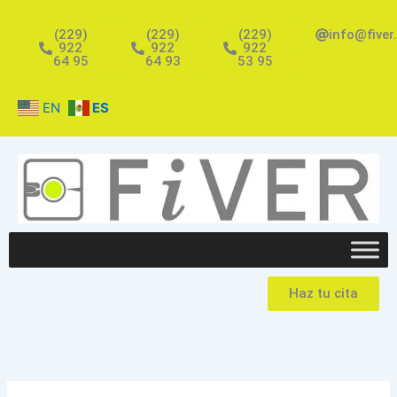
Ir
al
(229)
(229)
(229)
info@fiver
922
922
922
contenido
64 95
64 93
53 95
EN
ES
Haz tu cita