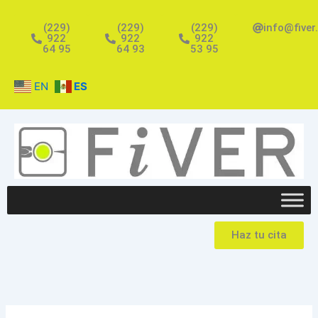
Ir
al
(229)
(229)
(229)
info@fiver
922
922
922
contenido
64 95
64 93
53 95
EN
ES
Haz tu cita