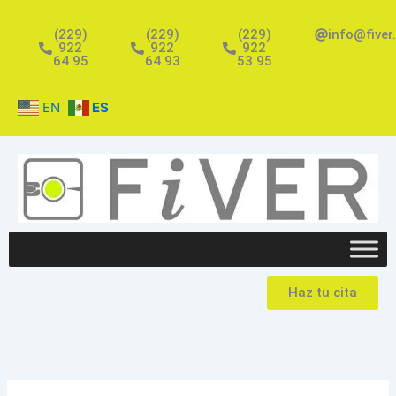
Ir
al
(229)
(229)
(229)
info@fiver
922
922
922
contenido
64 95
64 93
53 95
EN
ES
Haz tu cita