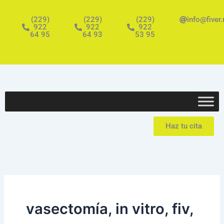
Ir
al
(229)
(229)
(229)
info@fiver
922
922
922
contenido
64 95
64 93
53 95
Haz tu cita
vasectomía, in vitro, fiv,